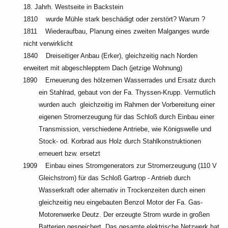
18. Jahrh. Westseite in Backstein
1810 wurde Mühle stark beschädigt oder zerstört? Warum ?
1811 Wiederaufbau, Planung eines zweiten Malganges wurde
nicht verwirklicht
1840 Dreiseitiger Anbau (Erker),
gleichzeitig nach Norden
erweitert mit abgeschlepptem Dach (jetzige Wohnung)
1890 Erneuerung des hölzernen Wasserrades und Ersatz durch
ein Stahlrad, gebaut von der Fa. Thyssen-Krupp. Vermutlich
wurden auch gleichzeitig im Rahmen der Vorbereitung einer
eigenen Stromerzeugung für das Schloß durch Einbau einer
Transmission, verschiedene Antriebe, wie Königswelle und
Stock- od. Korbrad aus Holz durch Stahlkonstruktionen
erneuert bzw. ersetzt
1909 Einbau eines Stromgenerators zur Stromerzeugung (110 V
Gleichstrom) für das Schloß Gartrop - Antrieb durch
Wasserkraft oder alternativ in Trockenzeiten durch einen
gleichzeitig neu eingebauten Benzol Motor der Fa. Gas-
Motorenwerke Deutz. Der erzeugte Strom wurde in großen
Batterien gespeichert. Das gesamte elektrische Netzwerk hat